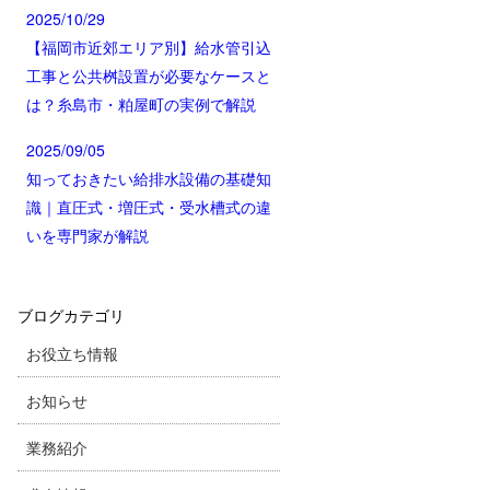
2025/10/29
【福岡市近郊エリア別】給水管引込
工事と公共桝設置が必要なケースと
は？糸島市・粕屋町の実例で解説
2025/09/05
知っておきたい給排水設備の基礎知
識｜直圧式・増圧式・受水槽式の違
いを専門家が解説
ブログカテゴリ
お役立ち情報
お知らせ
業務紹介