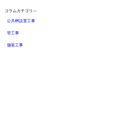
コラムカテゴリ―
公共桝設置工事
管工事
舗装工事