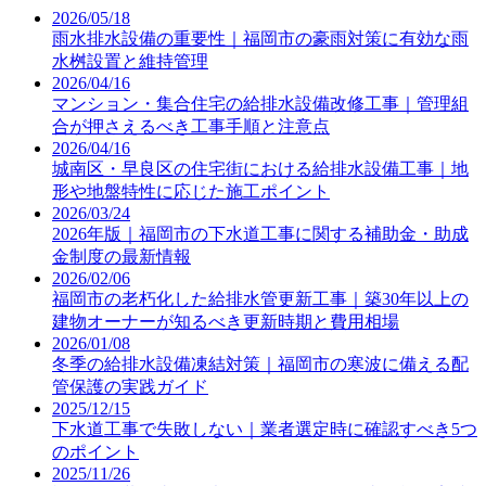
2026/05/18
雨水排水設備の重要性｜福岡市の豪雨対策に有効な雨
水桝設置と維持管理
2026/04/16
マンション・集合住宅の給排水設備改修工事｜管理組
合が押さえるべき工事手順と注意点
2026/04/16
城南区・早良区の住宅街における給排水設備工事｜地
形や地盤特性に応じた施工ポイント
2026/03/24
2026年版｜福岡市の下水道工事に関する補助金・助成
金制度の最新情報
2026/02/06
福岡市の老朽化した給排水管更新工事｜築30年以上の
建物オーナーが知るべき更新時期と費用相場
2026/01/08
冬季の給排水設備凍結対策｜福岡市の寒波に備える配
管保護の実践ガイド
2025/12/15
下水道工事で失敗しない｜業者選定時に確認すべき5つ
のポイント
2025/11/26