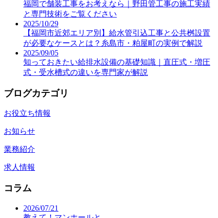
福岡で舗装工事をお考えなら｜野田管工事の施工実績
と専門技術をご覧ください
2025/10/29
【福岡市近郊エリア別】給水管引込工事と公共桝設置
が必要なケースとは？糸島市・粕屋町の実例で解説
2025/09/05
知っておきたい給排水設備の基礎知識｜直圧式・増圧
式・受水槽式の違いを専門家が解説
ブログカテゴリ
お役立ち情報
お知らせ
業務紹介
求人情報
コラム
2026/07/21
教えて！マンホールと…