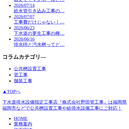
2026/07/14
給水管引き込み工事の…
2026/07/07
工事費だけじゃない！…
2026/06/23
下水道の更生工事の種…
2026/06/16
排水枡と汚水桝ってど…
コラムカテゴリ―
公共桝設置工事
管工事
舗装工事
▲TOPへ
下水道排水設備指定工事店『株式会社野田管工事』は福岡県
福岡市などで公共桝設置工事や給排水設備工事にご対応！
HOME
業務案内