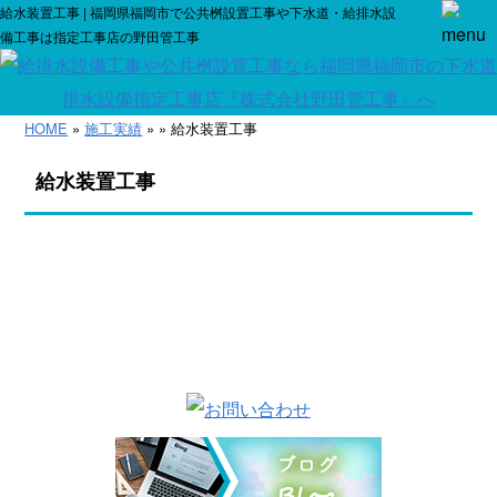
給水装置工事 | 福岡県福岡市で公共桝設置工事や下水道・給排水設
備工事は指定工事店の野田管工事
HOME
»
施工実績
» » 給水装置工事
給水装置工事
一覧に戻る