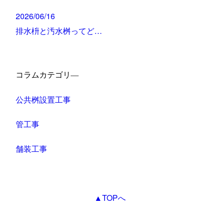
2026/06/16
排水枡と汚水桝ってど…
コラムカテゴリ―
公共桝設置工事
管工事
舗装工事
▲TOPへ